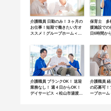
介護職員 日勤のみ！３ヶ月の
保育士 多
お仕事！短期で働きたい方オ
援施設での
ススメ！グループホーム＜松
日6時間か
山市高井町＞
町＞
介護職員 ブランクOK！ 送迎
介護職員 
業務なし！ 週４日からOK！
の応募可！
デイサービス ＜松山市湯渡町
ープホーム
＞