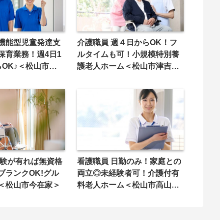
機能型児童発達支
介護職員 週４日からOK！フ
保育業務！週4日1
ルタイムも可！小規模特別養
らOK♪＜松山市中野
護老人ホーム＜松山市津吉町
＞
経験が有れば無資格
看護職員 日勤のみ！家庭との
ブランクOK!グル
両立◎未経験者可！介護付有
＜松山市今在家＞
料老人ホーム＜松山市高山町
＞