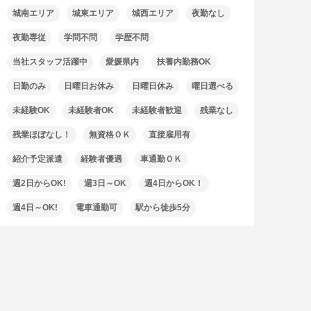
城南エリア
城東エリア
城西エリア
夜勤なし
夜勤専従
学問不問
学歴不問
当社スタッフ活躍中
愛媛県内
扶養内勤務OK
日勤のみ
日曜日お休み
日曜日休み
曜日選べる
未経験OK
未経験者OK
未経験者歓迎
残業なし
残業ほぼなし！
無資格ＯＫ
直接雇用有
紹介予定派遣
経験者優遇
車通勤ＯＫ
週2日からOK!
週3日～OK
週4日からOK！
週4日～OK!
電車通勤可
駅から徒歩5分