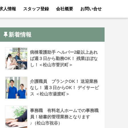
求人情報
スタッフ登録
会社概要
お問い合せ
新着情報
病棟看護助手 ヘルパー2級以上あれ
ば週３日から勤務OK！ 残業ほぼな
し！＜松山市菅沢町＞
介護職員 ブランクOK！ 送迎業務
なし！ 週３日からOK！ デイサービ
ス ＜松山市湯渡町＞
事務職 有料老人ホームでの事務職
員！秘書的管理業務となります
♪（松山市祝谷）