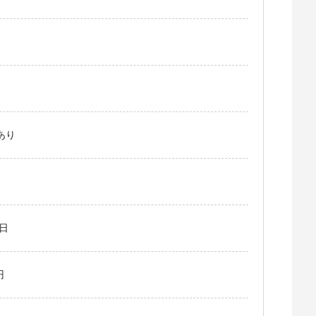
あり
8日
円