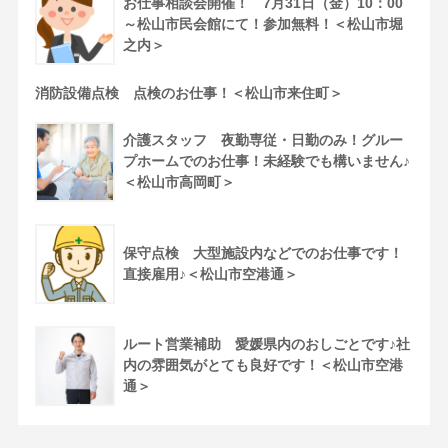
お仕事相談会開催！ 7月31日（金）10：00
～松山市民会館にて！参加無料！＜松山市堀
之内＞
消防設備点検 点検のお仕事！＜松山市来住町＞
介護スタッフ 夜勤専従・日勤のみ！グルー
プホームでのお仕事！未経験でも構いません♪
＜松山市高岡町＞
保守点検 大型施設内などでのお仕事です！
直接雇用♪＜松山市空港通＞
ルート営業補助 愛媛県内のおしごとです♪社
内の雰囲気がとても良好です！＜松山市空港
通＞