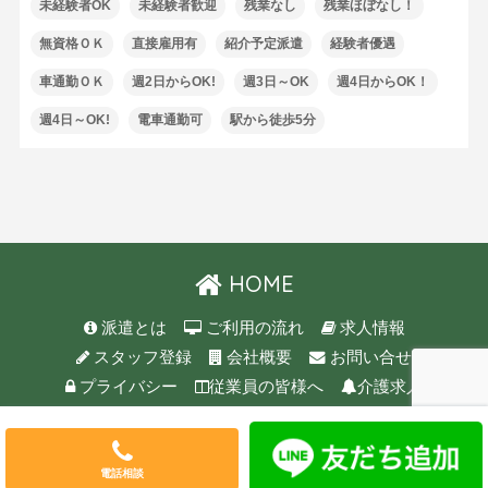
未経験者OK
未経験者歓迎
残業なし
残業ほぼなし！
無資格ＯＫ
直接雇用有
紹介予定派遣
経験者優遇
車通勤ＯＫ
週2日からOK!
週3日～OK
週4日からOK！
週4日～OK!
電車通勤可
駅から徒歩5分
HOME
派遣とは
ご利用の流れ
求人情報
スタッフ登録
会社概要
お問い合せ
プライバシー
従業員の皆様へ
介護求人
© 2026 TASK CO., LTD. All rights reserved.
電話相談