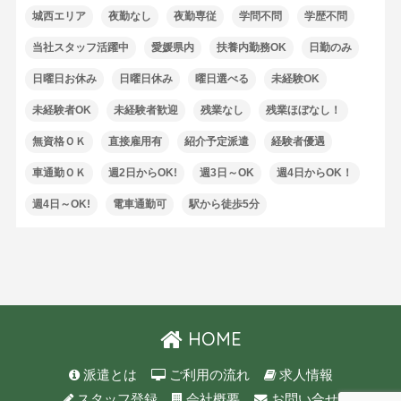
城西エリア
夜勤なし
夜勤専従
学問不問
学歴不問
当社スタッフ活躍中
愛媛県内
扶養内勤務OK
日勤のみ
日曜日お休み
日曜日休み
曜日選べる
未経験OK
未経験者OK
未経験者歓迎
残業なし
残業ほぼなし！
無資格ＯＫ
直接雇用有
紹介予定派遣
経験者優遇
車通勤ＯＫ
週2日からOK!
週3日～OK
週4日からOK！
週4日～OK!
電車通勤可
駅から徒歩5分
HOME
派遣とは
ご利用の流れ
求人情報
スタッフ登録
会社概要
お問い合せ