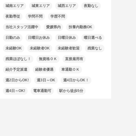
城南エリア
城東エリア
城西エリア
夜勤なし
夜勤専従
学問不問
学歴不問
当社スタッフ活躍中
愛媛県内
扶養内勤務OK
日勤のみ
日曜日お休み
日曜日休み
曜日選べる
未経験OK
未経験者OK
未経験者歓迎
残業なし
残業ほぼなし！
無資格ＯＫ
直接雇用有
紹介予定派遣
経験者優遇
車通勤ＯＫ
週2日からOK!
週3日～OK
週4日からOK！
週4日～OK!
電車通勤可
駅から徒歩5分