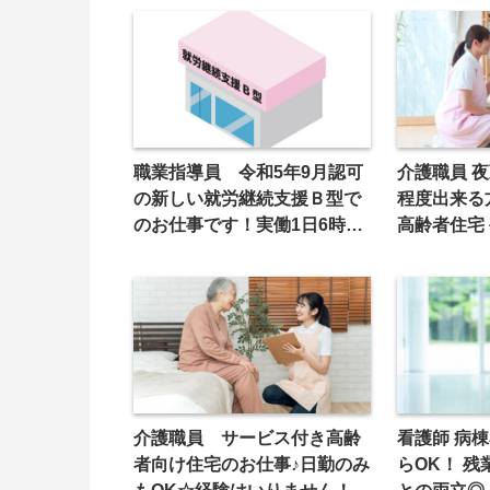
職業指導員 令和5年9月認可
介護職員 夜
の新しい就労継続支援Ｂ型で
程度出来る
のお仕事です！実働1日6時
高齢者住宅
間！経験・資格不問♪＜松山市
高岡町＞
介護職員 サービス付き高齢
看護師 病棟看護業務 週３日か
者向け住宅のお仕事♪日勤のみ
らOK！ 
もOK☆経験はいりません！＜
との両立◎