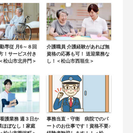
勤専従 月6～８回
介護職員 介護経験があれば無
方！サービス付き
資格の応募も可！ 送迎業務な
＜松山市北井門＞
し！＜松山市西垣生＞
事務当直・守衛 病院でのパ
残業ほぼなし！家庭
ートのお仕事です！資格不要♪
＜松山市菅沢町＞
経験者歓迎します！！＜松山