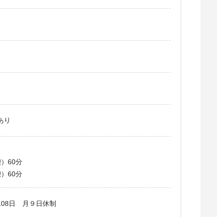
あり
憩）60分
憩）60分
108日 月９日休制