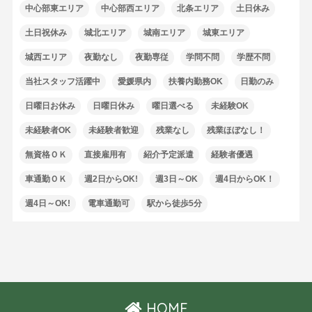
中心部東エリア
中心部西エリア
北条エリア
土日休み
土日祝休み
城北エリア
城南エリア
城東エリア
城西エリア
夜勤なし
夜勤専従
学問不問
学歴不問
当社スタッフ活躍中
愛媛県内
扶養内勤務OK
日勤のみ
日曜日お休み
日曜日休み
曜日選べる
未経験OK
未経験者OK
未経験者歓迎
残業なし
残業ほぼなし！
無資格ＯＫ
直接雇用有
紹介予定派遣
経験者優遇
車通勤ＯＫ
週2日からOK!
週3日～OK
週4日からOK！
週4日～OK!
電車通勤可
駅から徒歩5分
HOME