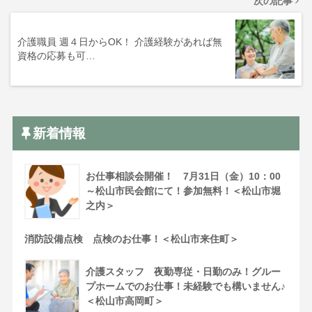
次の記事
介護職員 週４日からOK！ 介護経験があれば無
資格の応募も可…
新着情報
お仕事相談会開催！ 7月31日（金）10：00
～松山市民会館にて！参加無料！＜松山市堀
之内＞
消防設備点検 点検のお仕事！＜松山市来住町＞
介護スタッフ 夜勤専従・日勤のみ！グルー
プホームでのお仕事！未経験でも構いません♪
＜松山市高岡町＞