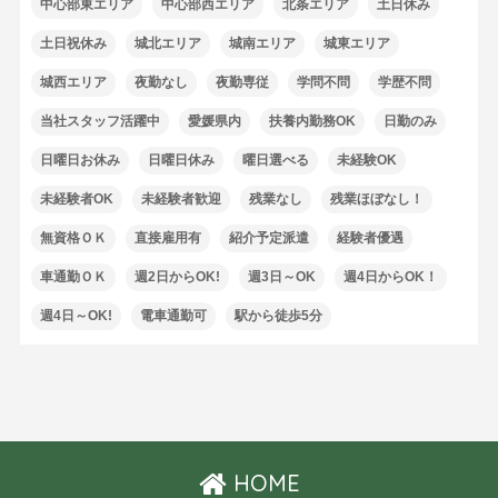
中心部東エリア
中心部西エリア
北条エリア
土日休み
土日祝休み
城北エリア
城南エリア
城東エリア
城西エリア
夜勤なし
夜勤専従
学問不問
学歴不問
当社スタッフ活躍中
愛媛県内
扶養内勤務OK
日勤のみ
日曜日お休み
日曜日休み
曜日選べる
未経験OK
未経験者OK
未経験者歓迎
残業なし
残業ほぼなし！
無資格ＯＫ
直接雇用有
紹介予定派遣
経験者優遇
車通勤ＯＫ
週2日からOK!
週3日～OK
週4日からOK！
週4日～OK!
電車通勤可
駅から徒歩5分
HOME